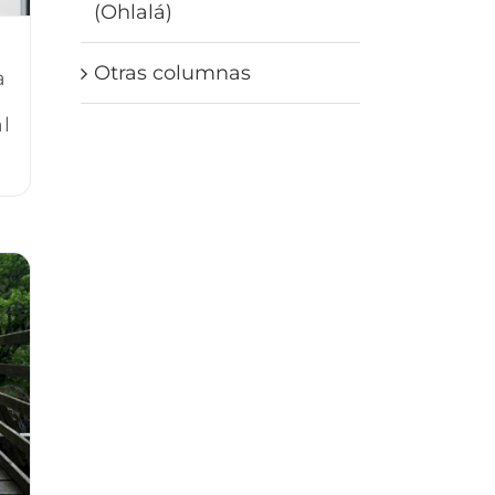
(Ohlalá)
Otras columnas
a
l