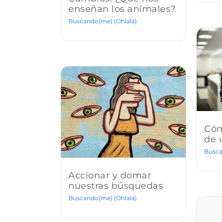
enseñan los animales?
Buscando(me) (Ohlalá)
Cóm
de 
Busca
Accionar y domar
nuestras búsquedas
Buscando(me) (Ohlalá)